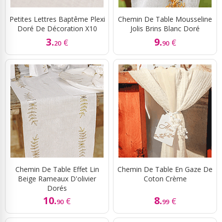
Petites Lettres Baptême Plexi
Chemin De Table Mousseline
Doré De Décoration X10
Jolis Brins Blanc Doré
3.
9.
€
€
20
90
Chemin De Table Effet Lin
Chemin De Table En Gaze De
Beige Rameaux D'olivier
Coton Crème
Dorés
10.
8.
€
€
90
99