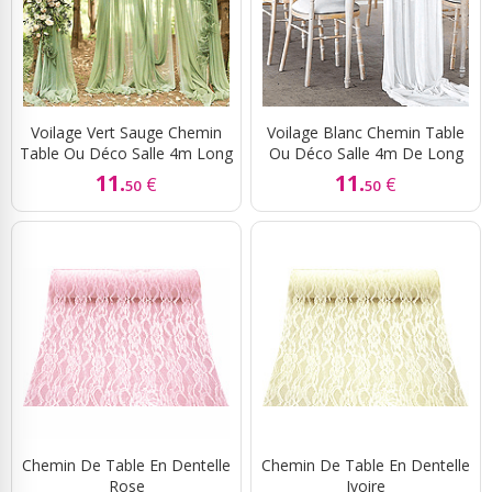
Voilage Vert Sauge Chemin
Voilage Blanc Chemin Table
Table Ou Déco Salle 4m Long
Ou Déco Salle 4m De Long
11.
11.
€
€
50
50
Chemin De Table En Dentelle
Chemin De Table En Dentelle
Rose
Ivoire