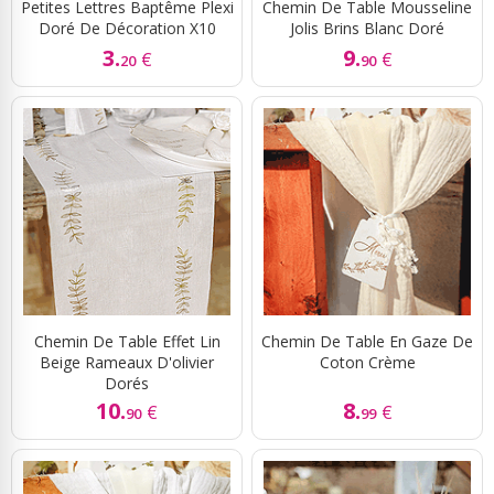
Petites Lettres Baptême Plexi
Chemin De Table Mousseline
Doré De Décoration X10
Jolis Brins Blanc Doré
3.
9.
€
€
20
90
Chemin De Table Effet Lin
Chemin De Table En Gaze De
Beige Rameaux D'olivier
Coton Crème
Dorés
10.
8.
€
€
90
99