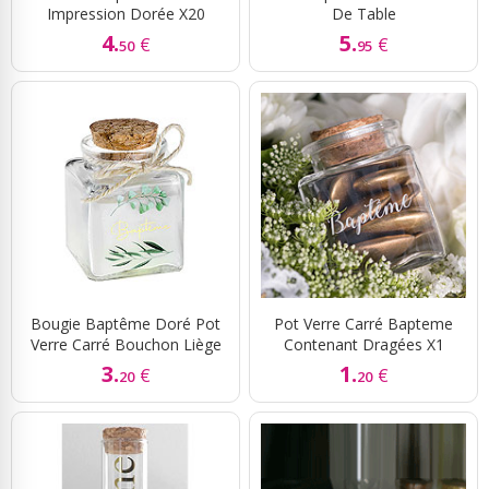
Impression Dorée X20
De Table
4.
5.
€
€
50
95
Bougie Baptême Doré Pot
Pot Verre Carré Bapteme
Verre Carré Bouchon Liège
Contenant Dragées X1
3.
1.
€
€
20
20