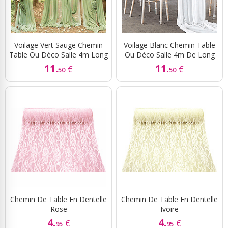
Voilage Vert Sauge Chemin
Voilage Blanc Chemin Table
Table Ou Déco Salle 4m Long
Ou Déco Salle 4m De Long
11.
11.
€
€
50
50
Chemin De Table En Dentelle
Chemin De Table En Dentelle
Rose
Ivoire
4.
4.
€
€
95
95