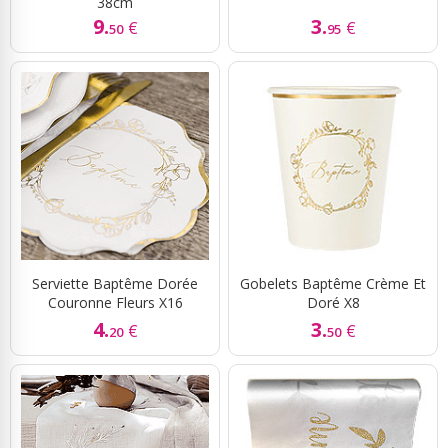
38cm
9.
3.
€
€
50
95
Serviette Baptême Dorée
Gobelets Baptême Crème Et
Couronne Fleurs X16
Doré X8
4.
3.
€
€
20
50