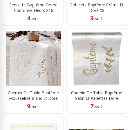
Serviette Baptême Dorée
Gobelets Baptême Crème Et
Couronne Fleurs X16
Doré X8
4.
3.
€
€
20
50
Chemin De Table Baptême
Chemin De Table Baptême
Mousseline Blanc Et Doré
Satin Et Paillettes Doré
9.
7.
€
€
90
95