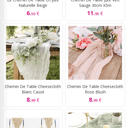
Naturelle Beige
Sauge 30cm X5m
6.
11.
€
€
50
95
Chemin De Table Cheesecloth
Chemin De Table Cheesecloth
Blanc Cassé
Rose Blush
8.
8.
€
€
99
99