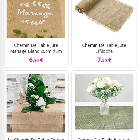
Chemin De Table Jute
Chemin De Table Jute
Mariage Blanc 26cm X5m
Effiloché
6.
7.
€
€
90
50
Le Chemin De Table En Jute
Chemin De Table Jute Vert