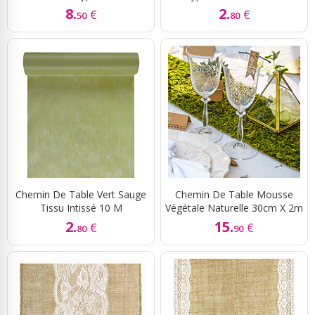
8.
2.
€
€
50
80
Chemin De Table Vert Sauge
Chemin De Table Mousse
Tissu Intissé 10 M
Végétale Naturelle 30cm X 2m
2.
15.
€
€
80
90