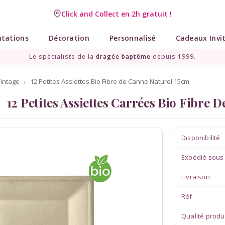
Click and Collect en 2h gratuit !
Livraison point relais gratuit dès 89 € !
ntations
Décoration
Personnalisé
Cadeaux Invi
Le spécialiste de la
dragée baptême
depuis 1999.
Vintage
12 Petites Assiettes Bio Fibre de Canne Naturel 15cm
12 Petites Assiettes Carrées Bio Fibre 
Disponibilité
Expédié sous
Livraison
Réf
Qualité produ