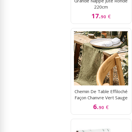
Grande Nappe Jute Ronde
220cm
17.
€
90
Chemin De Table Effiloché
Façon Chanvre Vert Sauge
6.
€
90