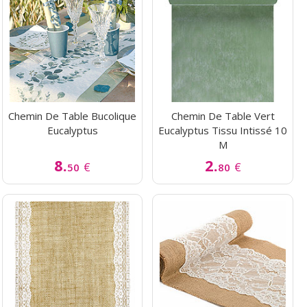
Chemin De Table Bucolique
Chemin De Table Vert
Eucalyptus
Eucalyptus Tissu Intissé 10
M
8.
2.
€
€
50
80