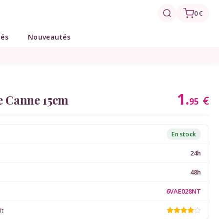
0 €
tés
Nouveautés
1.
De Canne 15cm
€
95
En stock
24h
48h
6VAE028NT
it