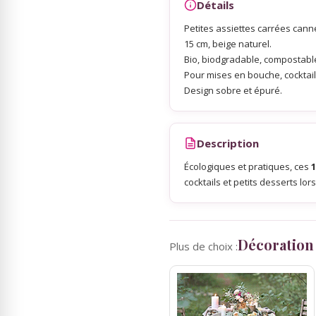
Détails
Petites assiettes carrées canne
Sky Lanterns
15 cm, beige naturel.
Bio, biodgradable, compostabl
Pour mises en bouche, cocktail
Rubans Tulle Organdi
Design sobre et épuré.
Scrapbooking, Loisirs Créatifs
Description
Écologiques et pratiques, ces
1
cocktails et petits desserts lo
Décoration
Plus de choix :