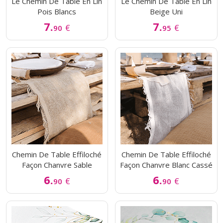
Le Chemin De Table En Lin
Le Chemin De Table En Lin
Pois Blancs
Beige Uni
7.
7.
€
€
90
95
Chemin De Table Effiloché
Chemin De Table Effiloché
Façon Chanvre Sable
Façon Chanvre Blanc Cassé
6.
6.
€
€
90
90