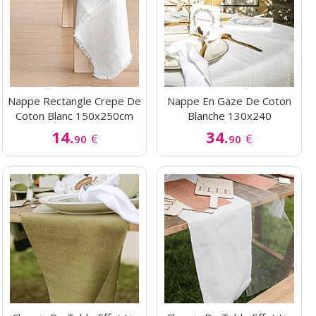
Nappe Rectangle Crepe De
Nappe En Gaze De Coton
Coton Blanc 150x250cm
Blanche 130x240
14.
34.
€
€
90
90