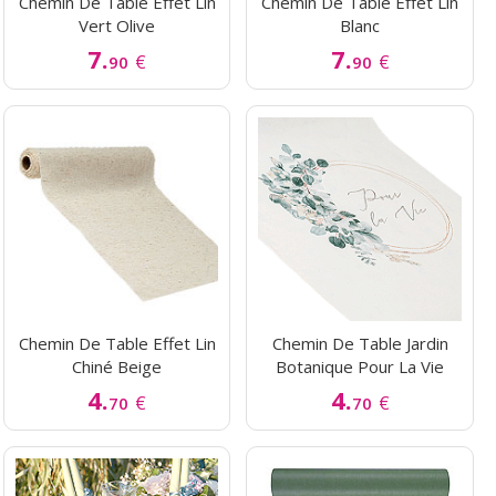
Chemin De Table Effet Lin
Chemin De Table Effet Lin
Vert Olive
Blanc
7.
7.
€
€
90
90
Chemin De Table Effet Lin
Chemin De Table Jardin
Chiné Beige
Botanique Pour La Vie
4.
4.
€
€
70
70