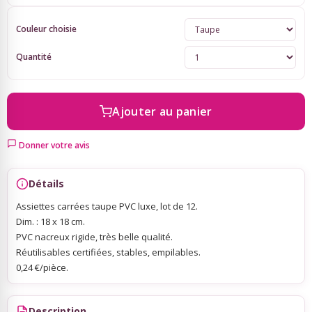
Couleur choisie
Sky Lanterns
Quantité
Rubans Tulle Organdi
Ajouter au panier
Scrapbooking, Loisirs Créatifs
Donner votre avis
Détails
Assiettes carrées taupe PVC luxe, lot de 12.
Dim. : 18 x 18 cm.
PVC nacreux rigide, très belle qualité.
Réutilisables certifiées, stables, empilables.
0,24 €/pièce.
Description