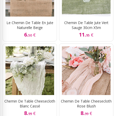
Le Chemin De Table En Jute
Chemin De Table Jute Vert
Naturelle Beige
Sauge 30cm X5m
6.
11.
€
€
50
95
Chemin De Table Cheesecloth
Chemin De Table Cheesecloth
Blanc Cassé
Rose Blush
8.
8.
€
€
99
99