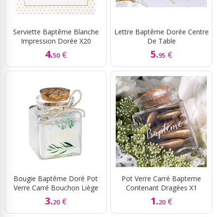
Serviette Baptême Blanche
Lettre Baptême Dorée Centre
Impression Dorée X20
De Table
4.
5.
€
€
50
95
Bougie Baptême Doré Pot
Pot Verre Carré Bapteme
Verre Carré Bouchon Liège
Contenant Dragées X1
3.
1.
€
€
20
20