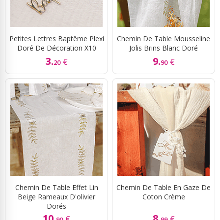
Petites Lettres Baptême Plexi
Chemin De Table Mousseline
Doré De Décoration X10
Jolis Brins Blanc Doré
3.
9.
€
€
20
90
Chemin De Table Effet Lin
Chemin De Table En Gaze De
Beige Rameaux D'olivier
Coton Crème
Dorés
10.
8.
€
€
90
99