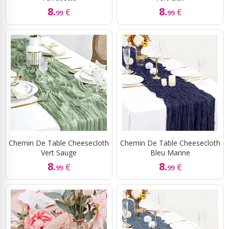
8.
8.
€
€
99
99
Chemin De Table Cheesecloth
Chemin De Table Cheesecloth
Vert Sauge
Bleu Marine
8.
8.
€
€
99
99