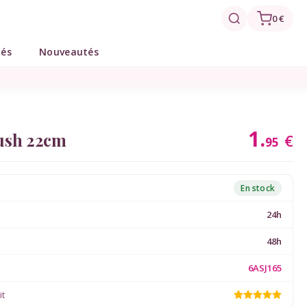
0 €
tés
Nouveautés
1.
lush 22cm
€
95
En stock
24h
48h
6ASJ165
it