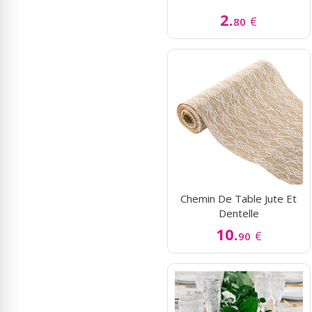
2.
€
80
Chemin De Table Jute Et
Dentelle
10.
€
90