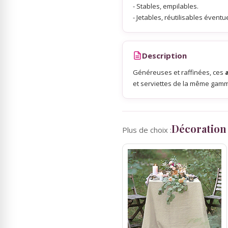
- Stables, empilables.
- Jetables, réutilisables éventu
Sky Lanterns
Description
Rubans Tulle Organdi
Généreuses et raffinées, ces
et serviettes de la même gam
Scrapbooking, Loisirs Créatifs
Décoration
Plus de choix :