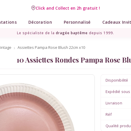
Click and Collect en 2h gratuit !
Livraison point relais gratuit dès 89 € !
ntations
Décoration
Personnalisé
Cadeaux Invi
Le spécialiste de la
dragée baptême
depuis 1999.
Vintage
Assiettes Pampa Rose Blush 22cm x10
10 Assiettes Rondes Pampa Rose B
Disponibilité
Expédié sous
Livraison
Réf
Qualité produ