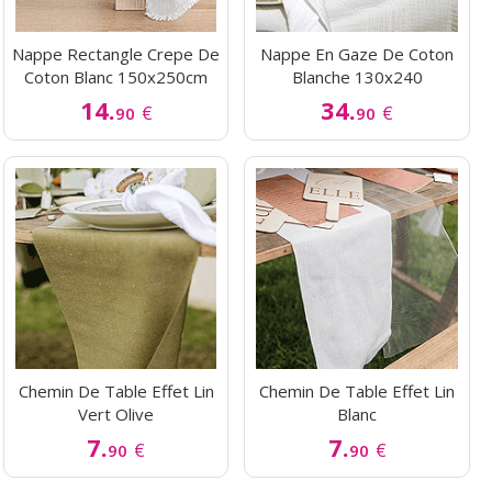
Nappe Rectangle Crepe De
Nappe En Gaze De Coton
Coton Blanc 150x250cm
Blanche 130x240
14.
34.
€
€
90
90
Chemin De Table Effet Lin
Chemin De Table Effet Lin
Vert Olive
Blanc
7.
7.
€
€
90
90