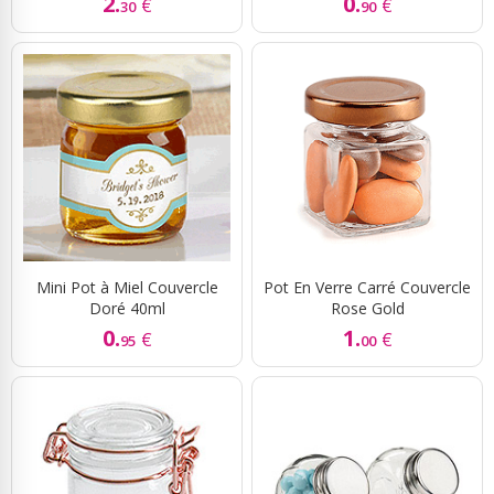
2.
0.
€
€
30
90
Mini Pot à Miel Couvercle
Pot En Verre Carré Couvercle
Doré 40ml
Rose Gold
0.
1.
€
€
95
00