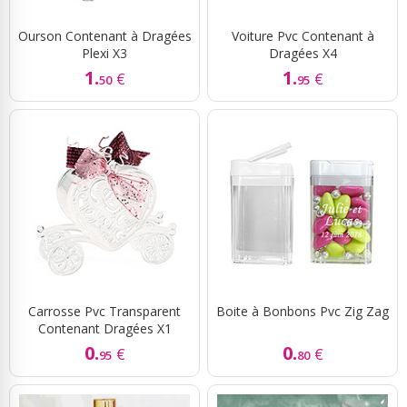
Ourson Contenant à Dragées
Voiture Pvc Contenant à
Plexi X3
Dragées X4
1.
1.
€
€
50
95
Carrosse Pvc Transparent
Boite à Bonbons Pvc Zig Zag
Contenant Dragées X1
0.
0.
€
€
95
80