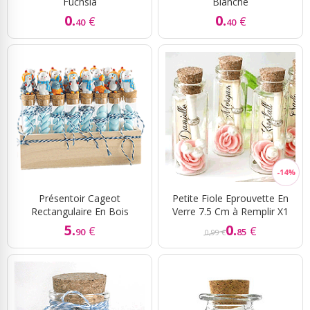
Fuchsia
Blanche
0.
0.
€
€
40
40
Présentoir Cageot
Petite Fiole Eprouvette En
Rectangulaire En Bois
Verre 7.5 Cm à Remplir X1
5.
0.
€
€
90
85
0,99 €