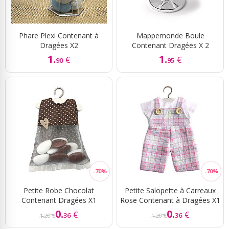
Phare Plexi Contenant à
Mappemonde Boule
Dragées X2
Contenant Dragées X 2
1.
1.
€
€
90
95
Petite Robe Chocolat
Petite Salopette à Carreaux
Contenant Dragées X1
Rose Contenant à Dragées X1
0.
0.
€
€
36
36
1,20 €
1,20 €