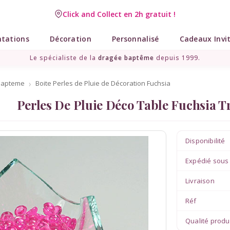
Click and Collect en 2h gratuit !
Livraison point relais gratuit dès 89 € !
ntations
Décoration
Personnalisé
Cadeaux Invi
Le spécialiste de la
dragée baptême
depuis 1999.
bapteme
Boite Perles de Pluie de Décoration Fuchsia
Perles De Pluie Déco Table Fuchsia T
Disponibilité
Expédié sous
Livraison
Réf
Qualité produ