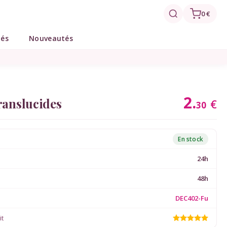
0 €
tés
Nouveautés
2.
ranslucides
€
30
En stock
24h
48h
DEC402-Fu
it