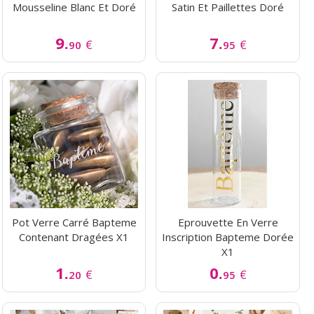
Mousseline Blanc Et Doré
Satin Et Paillettes Doré
9.
7.
€
€
90
95
Pot Verre Carré Bapteme
Eprouvette En Verre
Contenant Dragées X1
Inscription Bapteme Dorée
X1
1.
0.
€
€
20
95