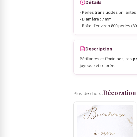
Détails
- Perles translucides brillantes
Sky Lanterns
- Diamètre : 7 mm.
- Boîte d'environ 800 perles (80 
Rubans Tulle Organdi
Description
Scrapbooking, Loisirs Créatifs
Pétillantes et féminines, ces
pe
joyeuse et colorée.
Décoration
Plus de choix :