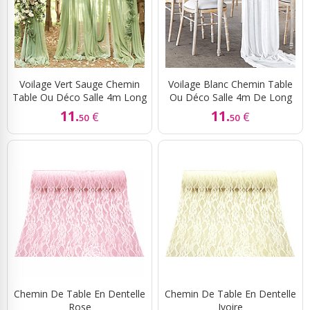
Voilage Vert Sauge Chemin
Voilage Blanc Chemin Table
Table Ou Déco Salle 4m Long
Ou Déco Salle 4m De Long
11.
11.
€
€
50
50
Chemin De Table En Dentelle
Chemin De Table En Dentelle
Rose
Ivoire