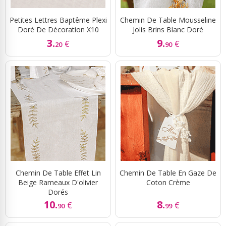
Petites Lettres Baptême Plexi
Chemin De Table Mousseline
Doré De Décoration X10
Jolis Brins Blanc Doré
3.
9.
€
€
20
90
Chemin De Table Effet Lin
Chemin De Table En Gaze De
Beige Rameaux D'olivier
Coton Crème
Dorés
10.
8.
€
€
90
99