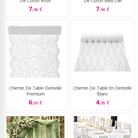
De Coton Rose
De Coton Bleu Ciel
7.
7.
€
€
90
90
Chemin De Table Dentelle
Chemin De Table En Dentelle
Premium
Blanc
6.
4.
€
€
50
95