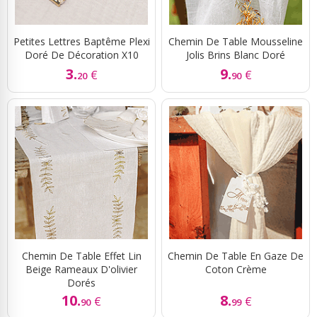
Petites Lettres Baptême Plexi
Chemin De Table Mousseline
Doré De Décoration X10
Jolis Brins Blanc Doré
3.
9.
€
€
20
90
Chemin De Table Effet Lin
Chemin De Table En Gaze De
Beige Rameaux D'olivier
Coton Crème
Dorés
10.
8.
€
€
90
99