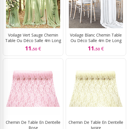
Voilage Vert Sauge Chemin
Voilage Blanc Chemin Table
Table Ou Déco Salle 4m Long
Ou Déco Salle 4m De Long
11.
11.
€
€
50
50
Chemin De Table En Dentelle
Chemin De Table En Dentelle
Rose
Ivoire