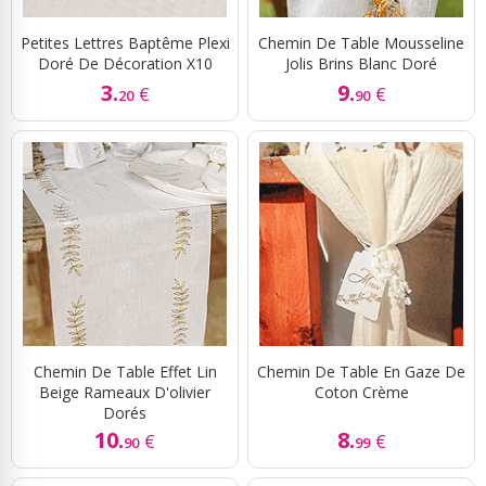
Petites Lettres Baptême Plexi
Chemin De Table Mousseline
Doré De Décoration X10
Jolis Brins Blanc Doré
3.
9.
€
€
20
90
Chemin De Table Effet Lin
Chemin De Table En Gaze De
Beige Rameaux D'olivier
Coton Crème
Dorés
10.
8.
€
€
90
99