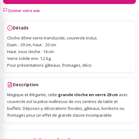
Donner votre avis
Sky Lanterns
Détails
Rubans Tulle Organdi
Cloche dôme verre translucide, couvercle inclus.
Diam. : 29 cm, haut. : 20 cm.
Haut. sous cloche : 14 cm.
Scrapbooking, Loisirs Créatifs
Verre solide env. 1,2 kg.
Pour présentations gâteaux, fromages, déco.
Description
Magique et élégante, cette
grande cloche en verre 29 cm
avec
couvercle est la pièce maîtresse de vos centres de table et
buffets. Déposez-y décorations florales, gâteaux, bonbons ou
fromages pour un effet de grande classe incomparable.