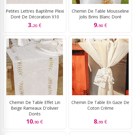
Petites Lettres Baptême Plexi
Chemin De Table Mousseline
Doré De Décoration X10
Jolis Brins Blanc Doré
3.
9.
€
€
20
90
Chemin De Table Effet Lin
Chemin De Table En Gaze De
Beige Rameaux D'olivier
Coton Crème
Dorés
10.
8.
€
€
90
99