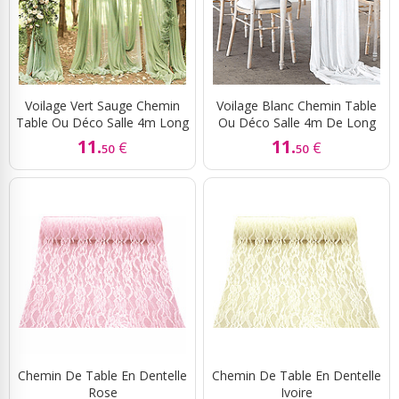
Voilage Vert Sauge Chemin
Voilage Blanc Chemin Table
Table Ou Déco Salle 4m Long
Ou Déco Salle 4m De Long
11.
11.
€
€
50
50
Chemin De Table En Dentelle
Chemin De Table En Dentelle
Rose
Ivoire