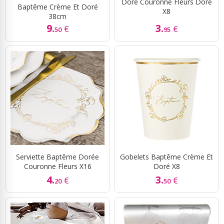
Doré Couronne Fleurs Doré
Baptême Crème Et Doré
X8
38cm
9.
3.
€
€
50
95
Serviette Baptême Dorée
Gobelets Baptême Crème Et
Couronne Fleurs X16
Doré X8
4.
3.
€
€
20
50