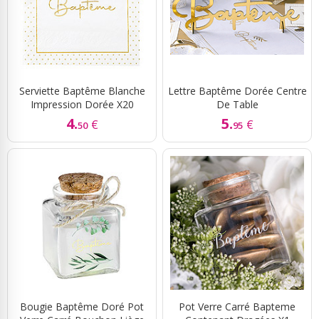
Serviette Baptême Blanche
Lettre Baptême Dorée Centre
Impression Dorée X20
De Table
4.
5.
€
€
50
95
Bougie Baptême Doré Pot
Pot Verre Carré Bapteme