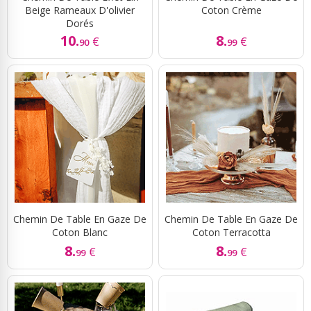
Beige Rameaux D'olivier
Coton Crème
Dorés
10.
8.
€
€
90
99
Chemin De Table En Gaze De
Chemin De Table En Gaze De
Coton Blanc
Coton Terracotta
8.
8.
€
€
99
99