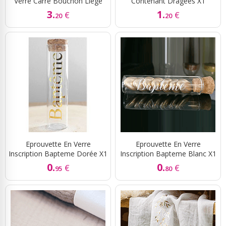
Verre Carré Bouchon Liège
Contenant Dragées X1
3.
1.
€
€
20
20
Eprouvette En Verre
Eprouvette En Verre
Inscription Bapteme Dorée X1
Inscription Bapteme Blanc X1
0.
0.
€
€
95
80