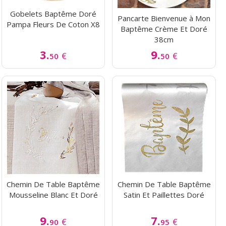
Gobelets Baptême Doré
Pancarte Bienvenue à Mon
Pampa Fleurs De Coton X8
Baptême Crème Et Doré
38cm
3.
9.
€
€
50
50
Chemin De Table Baptême
Chemin De Table Baptême
Mousseline Blanc Et Doré
Satin Et Paillettes Doré
9.
7.
€
€
90
95