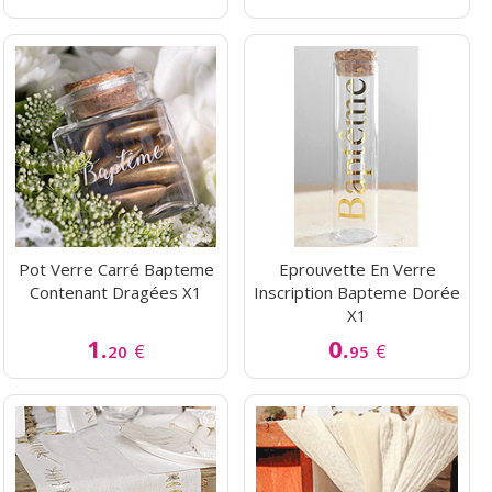
Pot Verre Carré Bapteme
Eprouvette En Verre
Contenant Dragées X1
Inscription Bapteme Dorée
X1
1.
0.
€
€
20
95