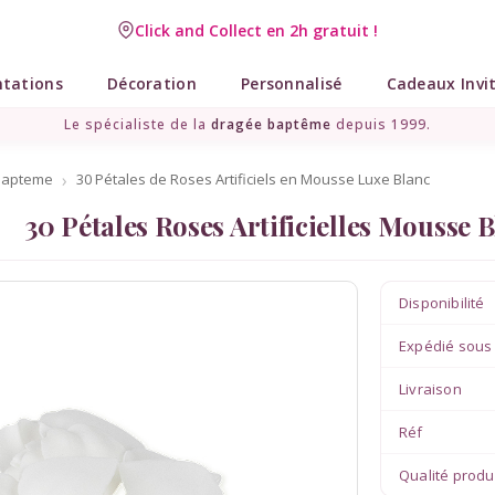
Click and Collect en 2h gratuit !
Livraison point relais gratuit dès 89 € !
ntations
Décoration
Personnalisé
Cadeaux Invi
Le spécialiste de la
dragée baptême
depuis 1999.
bapteme
30 Pétales de Roses Artificiels en Mousse Luxe Blanc
30 Pétales Roses Artificielles Mousse 
Disponibilité
Expédié sous
Livraison
Réf
Qualité produ