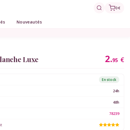
0 €
tés
Nouveautés
2.
Blanche Luxe
€
95
En stock
24h
48h
78239
it