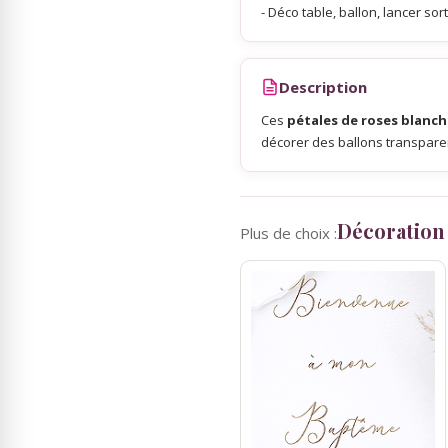
- Déco table, ballon, lancer sort
Sky Lanterns
Description
Rubans Tulle Organdi
Ces
pétales de roses blanc
décorer des ballons transparen
Scrapbooking, Loisirs Créatifs
Décoration
Plus de choix :