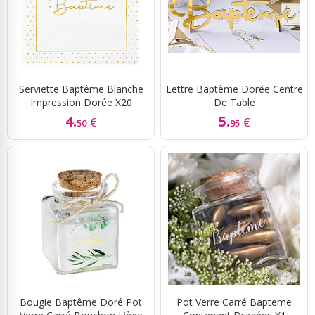
Serviette Baptême Blanche
Lettre Baptême Dorée Centre
Impression Dorée X20
De Table
4.
5.
€
€
50
95
Bougie Baptême Doré Pot
Pot Verre Carré Bapteme