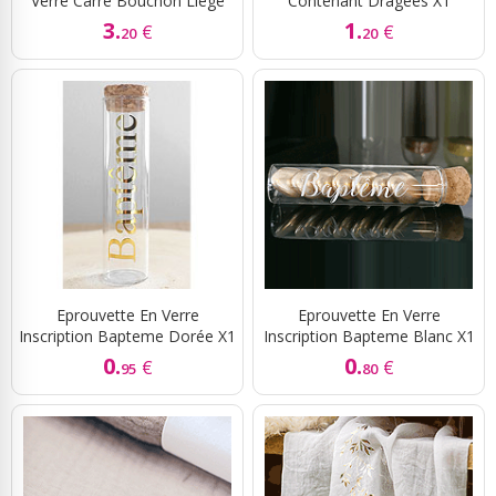
Verre Carré Bouchon Liège
Contenant Dragées X1
3.
1.
€
€
20
20
Eprouvette En Verre
Eprouvette En Verre
Inscription Bapteme Dorée X1
Inscription Bapteme Blanc X1
0.
0.
€
€
95
80