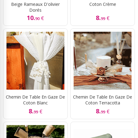
Beige Rameaux D'olivier
Coton Crème
Dorés
10.
8.
€
€
90
99
Chemin De Table En Gaze De
Chemin De Table En Gaze De
Coton Blanc
Coton Terracotta
8.
8.
€
€
99
99