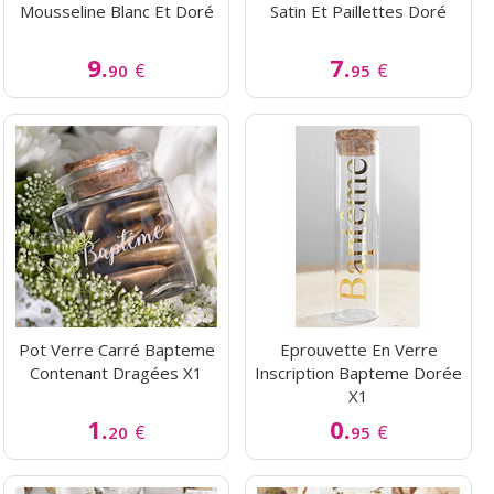
Mousseline Blanc Et Doré
Satin Et Paillettes Doré
9.
7.
€
€
90
95
Pot Verre Carré Bapteme
Eprouvette En Verre
Contenant Dragées X1
Inscription Bapteme Dorée
X1
1.
0.
€
€
20
95