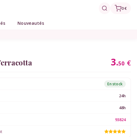
0 €
tés
Nouveautés
3.
Terracotta
€
50
En stock
24h
48h
93824
it