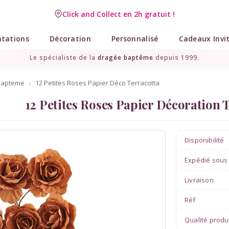
Click and Collect en 2h gratuit !
Livraison point relais gratuit dès 89 € !
ntations
Décoration
Personnalisé
Cadeaux Invi
Le spécialiste de la
dragée baptême
depuis 1999.
bapteme
12 Petites Roses Papier Déco Terracotta
12 Petites Roses Papier Décoration 
Disponibilité
Expédié sous
Livraison
Réf
Qualité produ