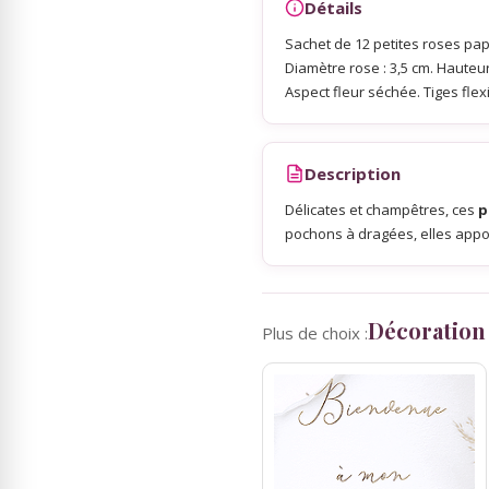
Détails
Sachet de 12 petites roses papi
Sky Lanterns
Diamètre rose : 3,5 cm. Hauteur 
Aspect fleur séchée. Tiges flexib
Rubans Tulle Organdi
Description
Scrapbooking, Loisirs Créatifs
Délicates et champêtres, ces
p
pochons à dragées, elles appor
Décoration
Plus de choix :