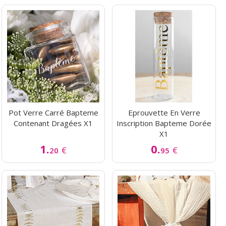
Pot Verre Carré Bapteme
Eprouvette En Verre
Contenant Dragées X1
Inscription Bapteme Dorée
X1
1.
0.
€
€
20
95