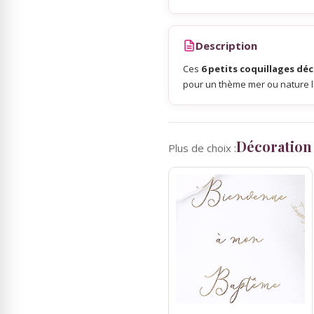
Sky Lanterns
Description
Ces
6 petits coquillages dé
Rubans Tulle Organdi
pour un thème mer ou nature l
Scrapbooking, Loisirs Créatifs
Décoration
Plus de choix :