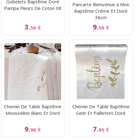
Gobelets Baptême Doré
Pancarte Bienvenue à Mon
Pampa Fleurs De Coton X8
Baptême Crème Et Doré
38cm
3.
9.
€
€
50
50
Chemin De Table Baptême
Chemin De Table Baptême
Mousseline Blanc Et Doré
Satin Et Paillettes Doré
9.
7.
€
€
90
95