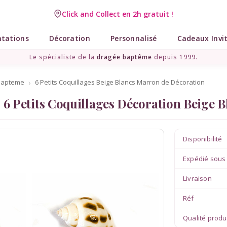
Click and Collect en 2h gratuit !
Livraison point relais gratuit dès 89 € !
ntations
Décoration
Personnalisé
Cadeaux Invi
Le spécialiste de la
dragée baptême
depuis 1999.
bapteme
6 Petits Coquillages Beige Blancs Marron de Décoration
6 Petits Coquillages Décoration Beige 
Disponibilité
Expédié sous
Livraison
Réf
Qualité produ