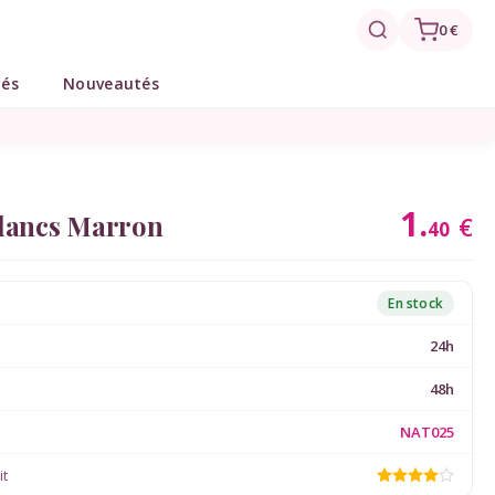
0 €
tés
Nouveautés
1.
Blancs Marron
€
40
En stock
24h
48h
NAT025
it