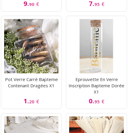
9.
7.
€
€
90
95
Pot Verre Carré Bapteme
Eprouvette En Verre
Contenant Dragées X1
Inscription Bapteme Dorée
X1
1.
0.
€
€
20
95