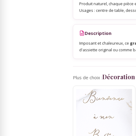
Produit naturel, chaque pièce 
Usages : centre de table, dess
Sky Lanterns
Description
Rubans Tulle Organdi
Imposant et chaleureux, ce
gr
d'assiette original ou comme 
Scrapbooking, Loisirs Créatifs
Décoration
Plus de choix :