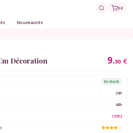
0 €
tés
Nouveautés
9.
 Cm Décoration
€
90
En stock
24h
48h
13952
it