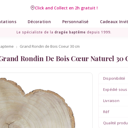
Click and Collect en 2h gratuit !
Livraison point relais gratuit dès 89 € !
ntations
Décoration
Personnalisé
Cadeaux Invi
Le spécialiste de la
dragée baptême
depuis 1999.
bapteme
Grand Rondin de Bois Coeur 30 cm
Grand Rondin De Bois Cœur Naturel 30
Disponibilité
Expédié sous
Livraison
Réf
Qualité produ