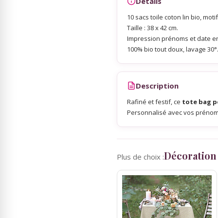
Détails
10 sacs toile coton lin bio, mot
Sky Lanterns
Taille : 38 x 42 cm.
Impression prénoms et date en 
100% bio tout doux, lavage 30°
Rubans Tulle Organdi
Scrapbooking, Loisirs Créatifs
Description
Rafiné et festif, ce
tote bag p
Personnalisé avec vos prénoms e
Décoration
Plus de choix :