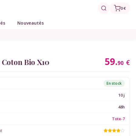
0 €
tés
Nouveautés
59.
 Coton Bio X10
€
90
En stock
10 j
48h
Tote-7
it