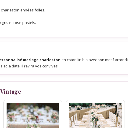
if charleston années folles.
gris et rose pastels.
.
ersonnalisé mariage charleston
en coton lin bio avec son motif arrondi 
t la date, il ravira vos convives.
 Vintage