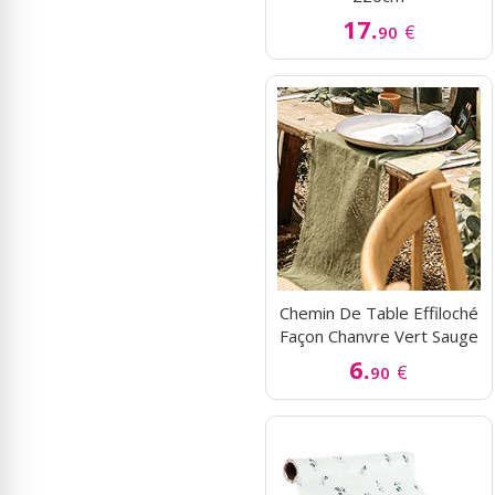
17.
€
90
Chemin De Table Effiloché
Façon Chanvre Vert Sauge
6.
€
90