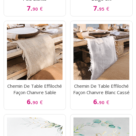
7.
7.
€
€
90
95
Chemin De Table Effiloché
Chemin De Table Effiloché
Façon Chanvre Sable
Façon Chanvre Blanc Cassé
6.
6.
€
€
90
90