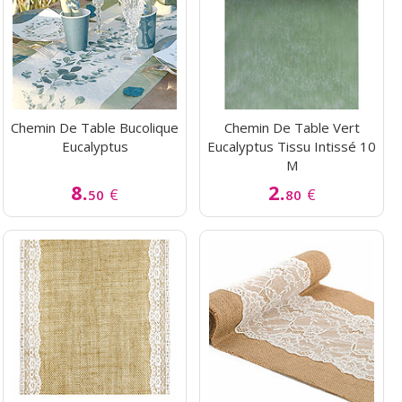
Chemin De Table Bucolique
Chemin De Table Vert
Eucalyptus
Eucalyptus Tissu Intissé 10
M
8.
2.
€
€
50
80