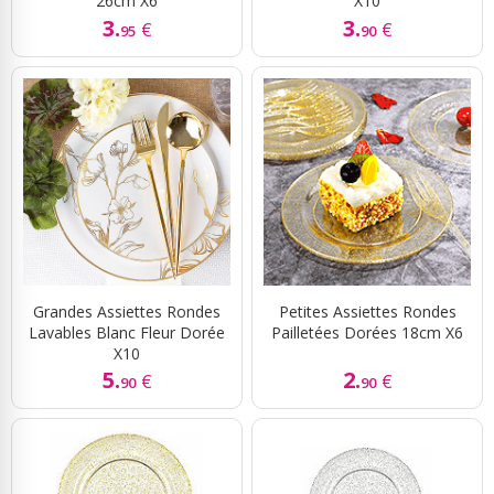
26cm X6
X10
3.
3.
€
€
95
90
Grandes Assiettes Rondes
Petites Assiettes Rondes
Lavables Blanc Fleur Dorée
Pailletées Dorées 18cm X6
X10
5.
2.
€
€
90
90