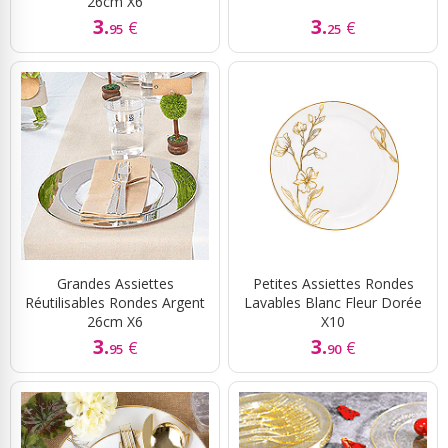
26cm X6
3.
3.
€
€
95
25
Grandes Assiettes
Petites Assiettes Rondes
Réutilisables Rondes Argent
Lavables Blanc Fleur Dorée
26cm X6
X10
3.
3.
€
€
95
90