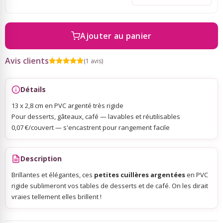
Sky Lanterns
Ajouter au panier
Rubans Tulle Organdi
Avis clients
(1 avis)
Scrapbooking, Loisirs Créatifs
Détails
13 x 2,8 cm en PVC argenté très rigide
Pour desserts, gâteaux, café — lavables et réutilisables
0,07 €/couvert — s'encastrent pour rangement facile
Description
Brillantes et élégantes, ces
petites cuillères argentées
en PVC
rigide sublimeront vos tables de desserts et de café. On les dirait
vraies tellement elles brillent !