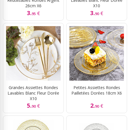
Réutilisables Rondes Argent
Lavables Blanc Fleur Dorée
26cm X6
X10
3.
3.
€
€
95
90
Grandes Assiettes Rondes
Petites Assiettes Rondes
Lavables Blanc Fleur Dorée
Pailletées Dorées 18cm X6
X10
5.
2.
€
€
90
90