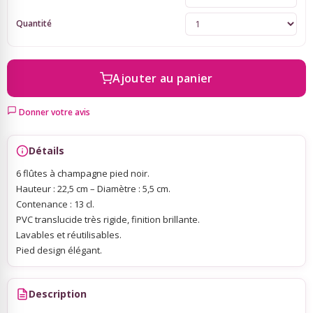
Quantité
Sky Lanterns
Rubans Tulle Organdi
Ajouter au panier
Donner votre avis
Scrapbooking, Loisirs Créatifs
Détails
6 flûtes à champagne pied noir.
Hauteur : 22,5 cm – Diamètre : 5,5 cm.
Contenance : 13 cl.
PVC translucide très rigide, finition brillante.
Lavables et réutilisables.
Pied design élégant.
Description