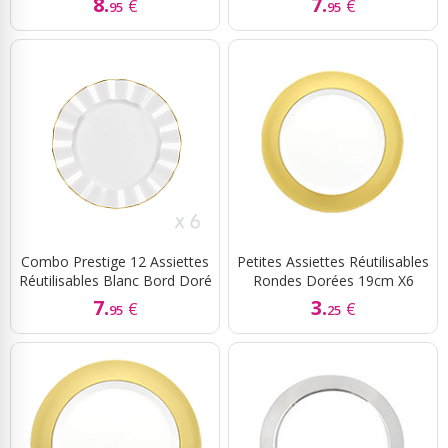
8.
7.
€
€
95
95
Combo Prestige 12 Assiettes
Petites Assiettes Réutilisables
Réutilisables Blanc Bord Doré
Rondes Dorées 19cm X6
7.
3.
€
€
95
25