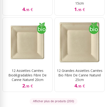
15cm
4.
1.
€
€
95
95
12 Assiettes Carrées
12 Grandes Assiettes Carrées
Biodégradables Fibre De
Bio Fibre De Canne Naturel
Canne Naturel 20cm
25cm
2.
4.
€
€
95
95
Afficher plus de produits (200)