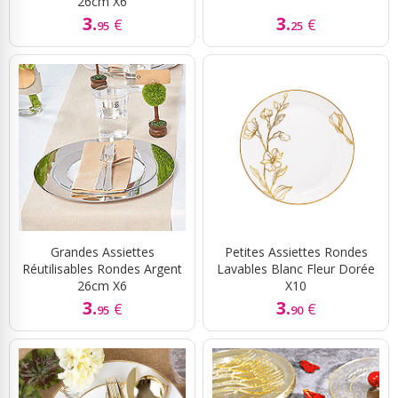
26cm X6
3.
3.
€
€
95
25
Grandes Assiettes
Petites Assiettes Rondes
Réutilisables Rondes Argent
Lavables Blanc Fleur Dorée
26cm X6
X10
3.
3.
€
€
95
90