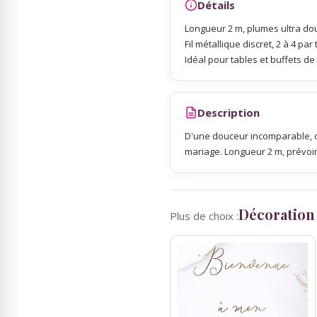
Détails
Longueur 2 m, plumes ultra dou
Sky Lanterns
Fil métallique discret, 2 à 4 par 
Idéal pour tables et buffets de
Rubans Tulle Organdi
Description
Scrapbooking, Loisirs Créatifs
D'une douceur incomparable, 
mariage. Longueur 2 m, prévoir
Décoration
Plus de choix :