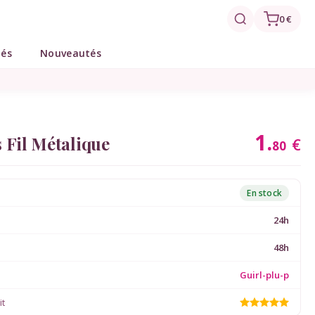
0 €
tés
Nouveautés
1.
 Fil Métalique
€
80
En stock
24h
48h
Guirl-plu-p
it