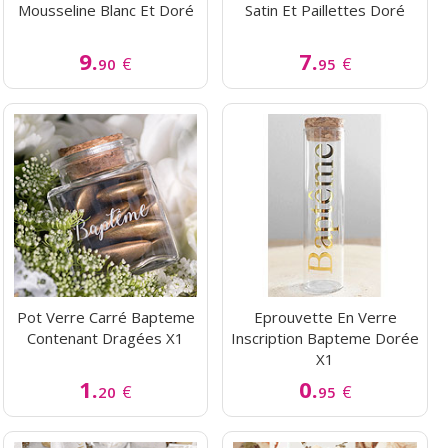
Mousseline Blanc Et Doré
Satin Et Paillettes Doré
9.
7.
€
€
90
95
Pot Verre Carré Bapteme
Eprouvette En Verre
Contenant Dragées X1
Inscription Bapteme Dorée
X1
1.
0.
€
€
20
95