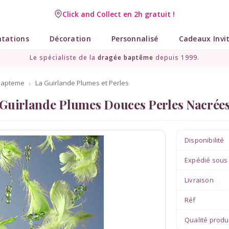
Click and Collect en 2h gratuit !
Livraison point relais gratuit dès 89 € !
ntations
Décoration
Personnalisé
Cadeaux Invi
Le spécialiste de la
dragée baptême
depuis 1999.
bapteme
La Guirlande Plumes et Perles
Guirlande Plumes Douces Perles Nacrées
Disponibilité
Expédié sous
Livraison
Réf
Qualité produ