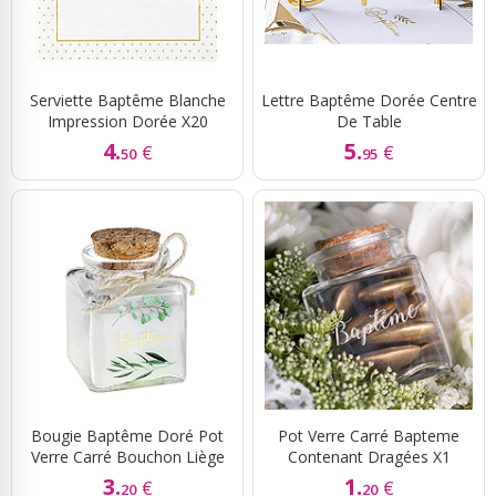
Serviette Baptême Blanche
Lettre Baptême Dorée Centre
Impression Dorée X20
De Table
4.
5.
€
€
50
95
Bougie Baptême Doré Pot
Pot Verre Carré Bapteme
Verre Carré Bouchon Liège
Contenant Dragées X1
3.
1.
€
€
20
20