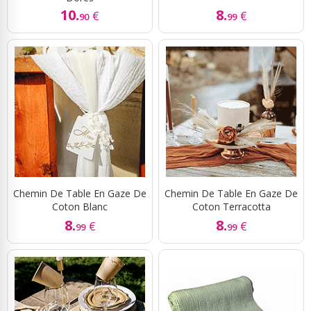
10.
8.
€
€
90
99
Chemin De Table En Gaze De
Chemin De Table En Gaze De
Coton Blanc
Coton Terracotta
8.
8.
€
€
99
99