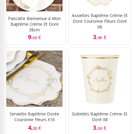
Assiettes Baptême Crème Et
Pancarte Bienvenue à Mon
Doré Couronne Fleurs Doré
Baptême Crème Et Doré
X8
38cm
9.
3.
€
€
50
95
Serviette Baptême Dorée
Gobelets Baptême Crème Et
Couronne Fleurs X16
Doré X8
4.
3.
€
€
20
50