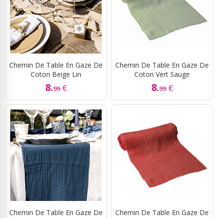
Chemin De Table En Gaze De
Chemin De Table En Gaze De
Coton Beige Lin
Coton Vert Sauge
8.
8.
€
€
99
99
Chemin De Table En Gaze De
Chemin De Table En Gaze De