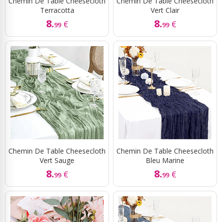
Chemin De Table Cheesecloth
Chemin De Table Cheesecloth
Terracotta
Vert Clair
8.
8.
€
€
99
99
Chemin De Table Cheesecloth
Chemin De Table Cheesecloth
Vert Sauge
Bleu Marine
8.
8.
€
€
99
99