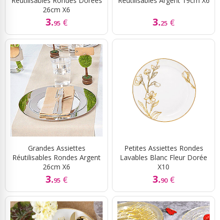
Réutilisables Rondes Dorées
Réutilisables Argent 19cm X6
26cm X6
3.
3.
€
€
95
25
Grandes Assiettes
Petites Assiettes Rondes
Réutilisables Rondes Argent
Lavables Blanc Fleur Dorée
26cm X6
X10
3.
3.
€
€
95
90