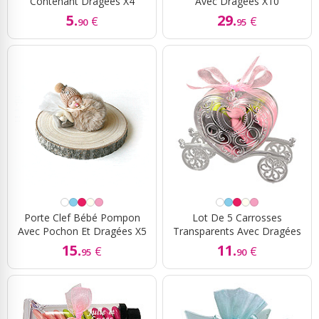
Contenant Dragées X4
Avec Dragées X10
5.
29.
€
€
90
95
Porte Clef Bébé Pompon
Lot De 5 Carrosses
Avec Pochon Et Dragées X5
Transparents Avec Dragées
15.
11.
€
€
95
90