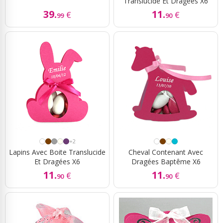
Translucide Et Dragées X6
39.
11.
€
€
99
90
+2
Lapins Avec Boite Translucide
Cheval Contenant Avec
Et Dragées X6
Dragées Baptême X6
11.
11.
€
€
90
90