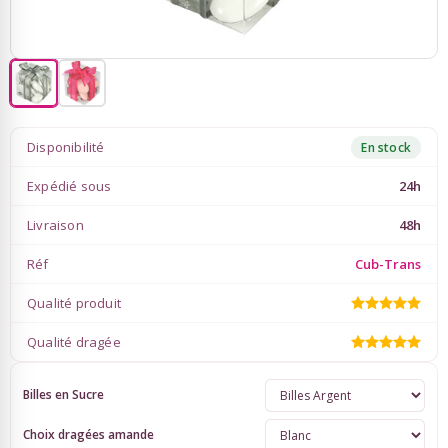
Gâteaux bonbons, bouquets
Ambiance Thème Vintage
bonbons
Boîtes de chocolats
Ambiance Thème Mer
Disponibilité
Etiquettes Personnalisées
Baby Shower
En stock
Expédié sous
24h
Vaisselle, Cocktail, Mise en
Ruban Personnalisé
Bouche
Livraison
48h
Rubans Tulle Organdi
Réf
Cub-Trans
Articles Fluo
Qualité produit
Scrapbooking, Loisirs Créatifs
Déco salle baptême
Qualité dragée
Fleurs, Décoration Florale
Billes en Sucre
Choix dragées amande
Feux d'artifices