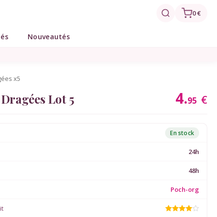
0 €
tés
Nouveautés
gées x5
4.
 Dragées Lot 5
€
95
En stock
24h
48h
Poch-org
it