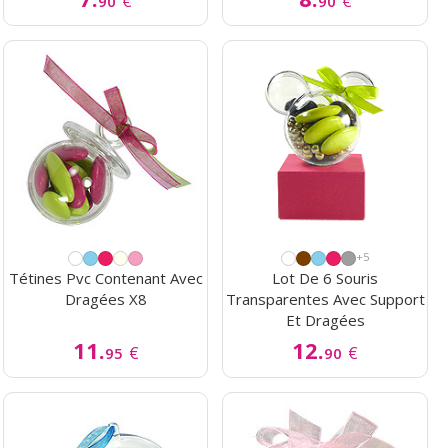
€
€
90
90
+5
Tétines Pvc Contenant Avec
Lot De 6 Souris
Dragées X8
Transparentes Avec Support
Et Dragées
11.
12.
€
€
95
90