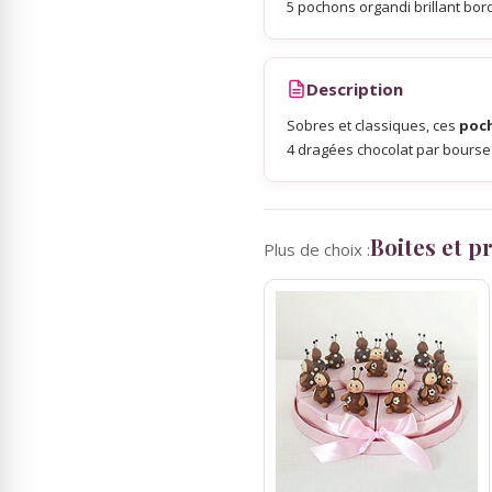
5 pochons organdi brillant bor
Sky Lanterns
Description
Rubans Tulle Organdi
Sobres et classiques, ces
poch
4 dragées chocolat par bourse
Scrapbooking, Loisirs Créatifs
Boites et 
Plus de choix :