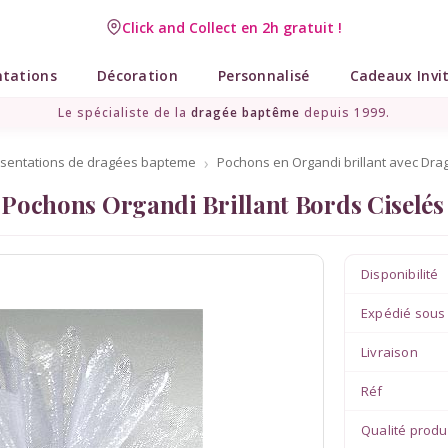
Click and Collect en 2h gratuit !
Livraison point relais gratuit dès 89 € !
ntations
Décoration
Personnalisé
Cadeaux Invi
Le spécialiste de la
dragée baptême
depuis 1999.
résentations de dragées bapteme
Pochons en Organdi brillant avec Dra
Pochons Organdi Brillant Bords Ciselés
Disponibilité
Expédié sous
Livraison
Réf
Qualité produ