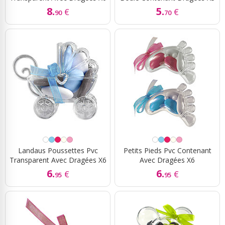
8.
5.
€
€
90
70
Landaus Poussettes Pvc
Petits Pieds Pvc Contenant
Transparent Avec Dragées X6
Avec Dragées X6
6.
6.
€
€
95
95