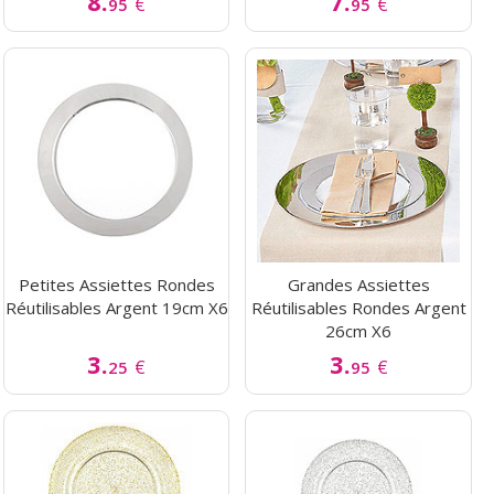
8.
7.
€
€
95
95
Petites Assiettes Rondes
Grandes Assiettes
Réutilisables Argent 19cm X6
Réutilisables Rondes Argent
26cm X6
3.
3.
€
€
25
95