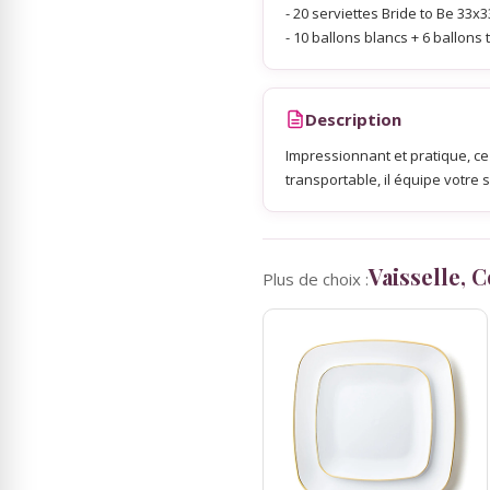
- 20 serviettes Bride to Be 33x3
- 10 ballons blancs + 6 ballons
Sky Lanterns
Description
Rubans Tulle Organdi
Impressionnant et pratique, c
transportable, il équipe votre s
Scrapbooking, Loisirs Créatifs
Vaisselle, 
Plus de choix :