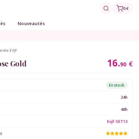
0 €
tés
Nouveautés
ariée EVJF
16.
ose Gold
€
90
En stock
24h
48h
Evjf-SET13
it