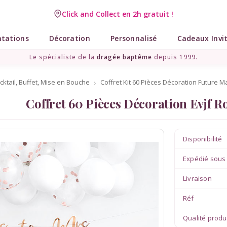
Click and Collect en 2h gratuit !
Livraison point relais gratuit dès 89 € !
ntations
Décoration
Personnalisé
Cadeaux Invi
Le spécialiste de la
dragée baptême
depuis 1999.
cktail, Buffet, Mise en Bouche
Coffret Kit 60 Pièces Décoration Future M
Coffret 60 Pièces Décoration Evjf R
Disponibilité
Expédié sous
Livraison
Réf
Qualité produ