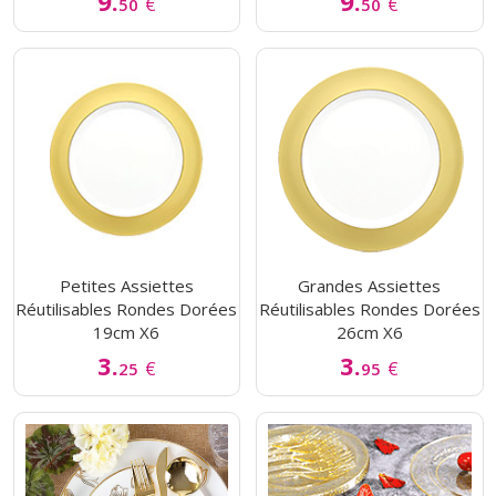
9.
9.
€
€
50
50
Petites Assiettes
Grandes Assiettes
Réutilisables Rondes Dorées
Réutilisables Rondes Dorées
19cm X6
26cm X6
3.
3.
€
€
25
95