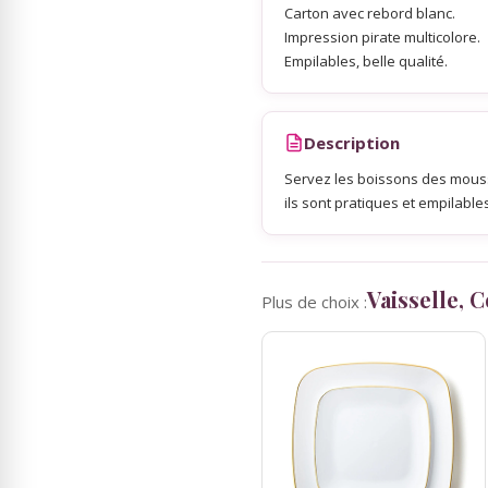
Carton avec rebord blanc.
Impression pirate multicolore.
Sky Lanterns
Empilables, belle qualité.
Rubans Tulle Organdi
Description
Servez les boissons des mous
Scrapbooking, Loisirs Créatifs
ils sont pratiques et empilable
Vaisselle, 
Plus de choix :