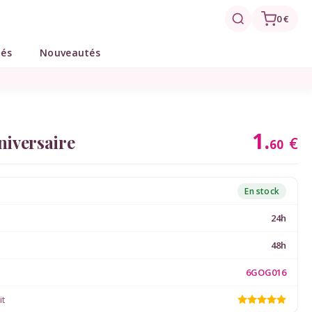
0 €
tés
Nouveautés
1.
niversaire
€
60
En stock
24h
48h
6GOG016
it