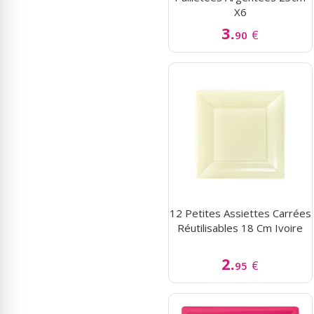
X6
3.
€
90
12 Petites Assiettes Carrées
Réutilisables 18 Cm Ivoire
2.
€
95