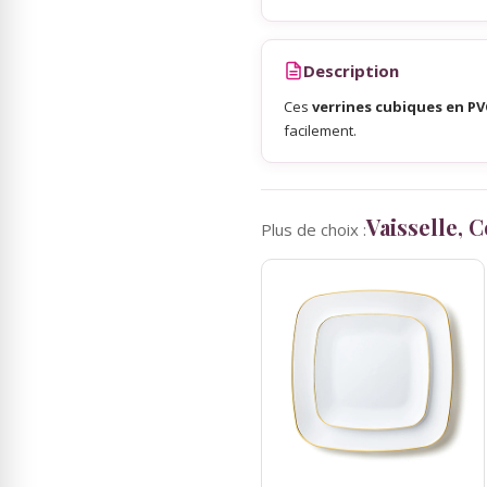
Sky Lanterns
Description
Ces
verrines cubiques en PV
Rubans Tulle Organdi
facilement.
Scrapbooking, Loisirs Créatifs
Vaisselle, 
Plus de choix :